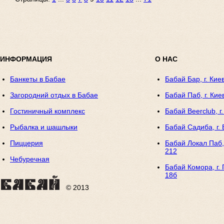
ИНФОРМАЦИЯ
О НАС
Банкеты в Бабае
Бабай Бар, г. Кие
Загородний отдых в Бабае
Бабай Паб, г. Кие
Гостиничный комплекс
Бабай Beerclub, г
Рыбалка и шашлыки
Бабай Садиба, г. 
Пиццерия
Бабай Локал Паб, 
212
Чебуречная
Бабай Комора, г. 
18б
© 2013