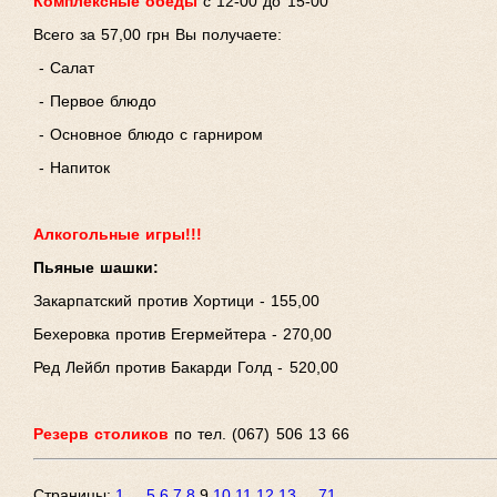
Комплексные обеды
с 12-00 до 1
Всего за 57,00 грн Вы получаете:
- Салат
- Первое блюдо
- Основное блюдо с гарниром
- Напиток
Алкогольные игры!!!
Пьяные шашки:
Закарпатский против Хортици - 155,00
Бехеровка против Егермейтера - 270,00
Ред Лейбл против Бакарди Голд - 520,00
Резерв столиков
по тел. (067) 506 13 66
Страницы:
1
...
5
6
7
8
9
10
11
12
13
...
71