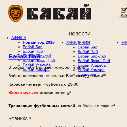
НОВОСТИ
АФИША
Новый год 2016
ЗАВЕДЕНИЯ
М
Бабай Бар
Бабай Бар
Бабай Паб
Бабай Паб
Бабай Паб
Бабай Бирклаб
Бабай Бирклаб
Бабай Локал Паб
Бабай Локал Паб
Бабай Усадьба
Бабай Усадьба
В Бабай пабе Вас ждёт комфорт и уют!!!
Бабай Комора
Бабай Комора
Пиццерии
Забота персонала не оставит Вас равнодушными!!!
Караоке четверг -
суббота
с 23-00
Живая музыка
каждую 
Трансляция футбольных матчей
на бол
НОВИНКА!!!