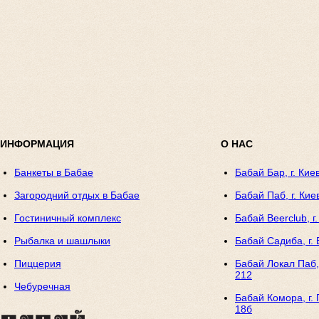
ИНФОРМАЦИЯ
О НАС
Банкеты в Бабае
Бабай Бар, г. Кие
Загородний отдых в Бабае
Бабай Паб, г. Кие
Гостиничный комплекс
Бабай Beerclub, г
Рыбалка и шашлыки
Бабай Садиба, г. 
Пиццерия
Бабай Локал Паб, 
212
Чебуречная
Бабай Комора, г. 
18б