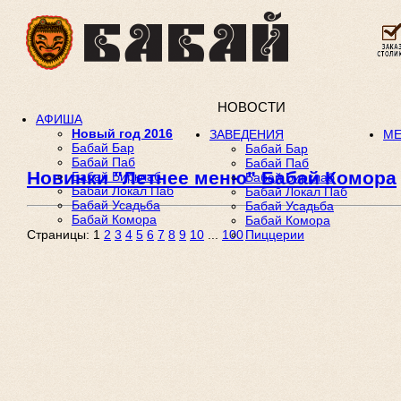
НОВОСТИ
АФИША
Новый год 2016
ЗАВЕДЕНИЯ
М
Бабай Бар
Бабай Бар
Бабай Паб
Бабай Паб
Новинки "Летнее меню" Бабай Комора
Бабай Бирклаб
Бабай Бирклаб
Бабай Локал Паб
Бабай Локал Паб
Бабай Усадьба
Бабай Усадьба
Бабай Комора
Бабай Комора
Страницы:
1
2
3
4
5
6
7
8
9
10
...
100
Пиццерии