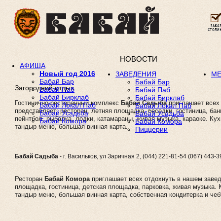
НОВОСТИ
АФИША
Новый год 2016
ЗАВЕДЕНИЯ
М
Бабай Бар
Бабай Бар
Загородний отдых
Бабай Паб
Бабай Паб
Бабай Бирклаб
Бабай Бирклаб
Гостинично-ресторанный комплекс
Бабай Садыба
приглашает всех 
Бабай Локал Паб
Бабай Локал Паб
представляет: ресторан, летняя площадка, беседки, гостиница, бан
Бабай Усадьба
Бабай Усадьба
пейнтбол, рыбалка, лодки, катамараны, живая музыка, караоке. Кух
Бабай Комора
Бабай Комора
тандыр меню, большая винная карта.
Пиццерии
Бабай Садыба
- г. Васильков, ул Заричная 2, (044) 221-81-54 (067) 443-3
Ресторан
Бабай Комора
приглашает всех отдохнуть в нашем завед
площадка, гостиница, детская площадка, парковка, живая музыка. 
тандыр меню, большая винная карта, собственная кондитерка и чеб