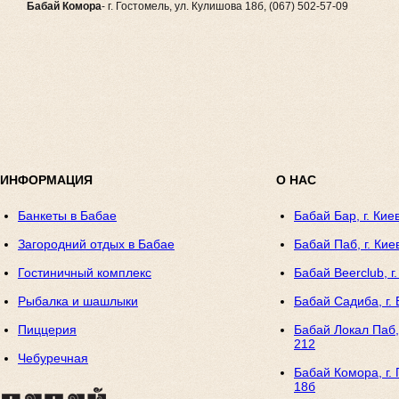
Бабай Комора
- г. Гостомель, ул. Кулишова 18б, (067) 502-57-09
ИНФОРМАЦИЯ
О НАС
Банкеты в Бабае
Бабай Бар, г. Кие
Загородний отдых в Бабае
Бабай Паб, г. Кие
Гостиничный комплекс
Бабай Beerclub, г
Рыбалка и шашлыки
Бабай Садиба, г. 
Пиццерия
Бабай Локал Паб, 
212
Чебуречная
Бабай Комора, г. 
18б