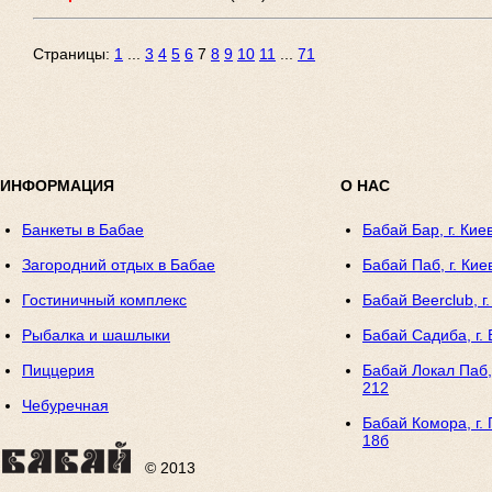
Страницы:
1
...
3
4
5
6
7
8
9
10
11
...
71
ИНФОРМАЦИЯ
О НАС
Банкеты в Бабае
Бабай Бар, г. Кие
Загородний отдых в Бабае
Бабай Паб, г. Кие
Гостиничный комплекс
Бабай Beerclub, г
Рыбалка и шашлыки
Бабай Садиба, г. 
Пиццерия
Бабай Локал Паб, 
212
Чебуречная
Бабай Комора, г. 
18б
© 2013