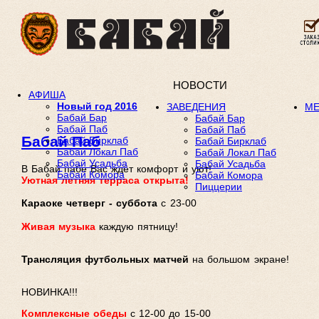
НОВОСТИ
АФИША
Новый год 2016
ЗАВЕДЕНИЯ
М
Бабай Бар
Бабай Бар
Бабай Паб
Бабай Паб
Бабай Паб
Бабай Бирклаб
Бабай Бирклаб
Бабай Локал Паб
Бабай Локал Паб
Бабай Усадьба
Бабай Усадьба
В Бабай пабе Вас ждёт комфорт и уют!
Бабай Комора
Бабай Комора
Уютная летняя терраса открыта!
Пиццерии
Караоке четверг -
суббота
с 23-00
Живая музыка
каждую 
Трансляция футбольных матчей
на бол
НОВИНКА!!!
Комплексные обеды
с 12-00 до 1