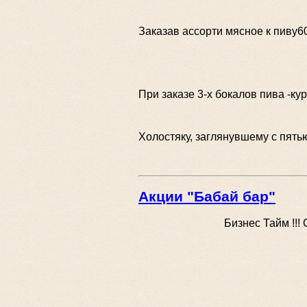
Заказав ассорти мясное к пиву6
При заказе 3-х бокалов пива -к
Холостяку, заглянувшему с пя
Акции "Бабай бар"
Бизнес Тайм !!!