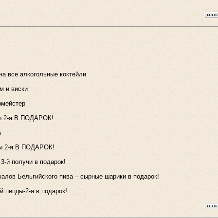
на все алкогольные коктейли
м и виски
рмейстер
цы 2-я В ПОДАРОК!
%
цы 2-я В ПОДАРОК!
 3-й получи в подарок!
окалов Бельгийского пива – сырные шарики в подарок!
!
-й пиццы-2-я в подарок