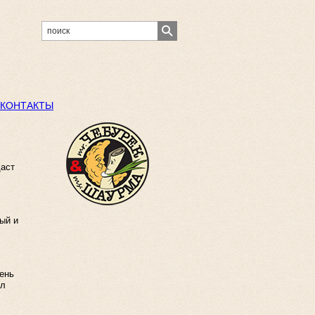
КОНТАКТЫ
даст
ый и
день
ел