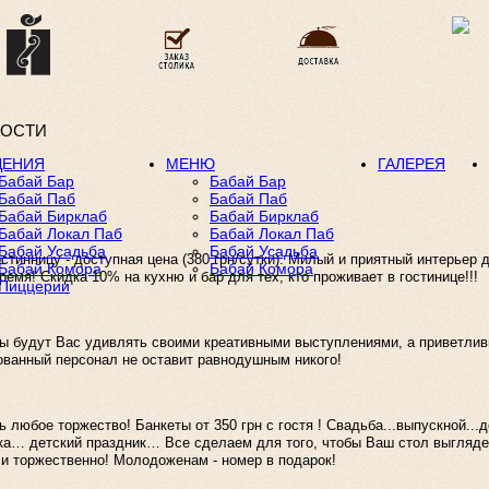
ОСТИ
ДЕНИЯ
МЕНЮ
ГАЛЕРЕЯ
Бабай Бар
Бабай Бар
Бабай Паб
Бабай Паб
Бабай Бирклаб
Бабай Бирклаб
Бабай Локал Паб
Бабай Локал Паб
Бабай Усадьба
Бабай Усадьба
инницу - доступная цена (380 грн/сутки). Милый и приятный интерьер 
Бабай Комора
Бабай Комора
емя! Скидка 10% на кухню и бар для тех, кто проживает в гостинице!!!
Пиццерии
ы будут Вас удивлять своими креативными выступлениями, а приветлив
ванный персонал не оставит равнодушным никого!
любое торжество! Банкеты от 350 грн с гостя ! Свадьба...выпускной...
а… детский праздник… Все сделаем для того, чтобы Ваш стол выгляд
 и торжественно! Молодоженам - номер в подарок!