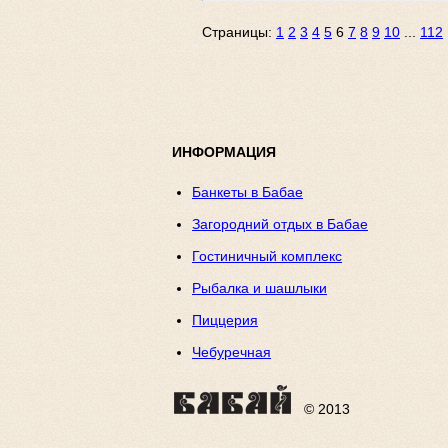
Страницы:
1
2
3
4
5
6
7
8
9
10
...
112
ИНФОРМАЦИЯ
Банкеты в Бабае
Загородний отдых в Бабае
Гостиничный комплекс
Рыбалка и шашлыки
Пиццерия
Чебуречная
© 2013