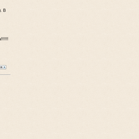
. В
!!!!!