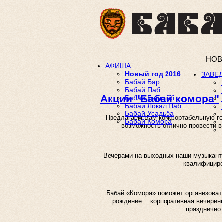
НОВ
АФИША
Новый год 2016
ЗАВЕ
Бабай Бар
Бабай Паб
Акции "Бабай комора"
Бабай Бирклаб
Бабай Локал Паб
Бабай Усадьба
Предлагаем Вам комфортабельную гост
Бабай Комора
возможность отлично провести вр
Вечерами на выходных наши музыкант
квалифициро
Бабай «Комора» поможет организовать 
рождение… корпоративная вечеринк
празднично