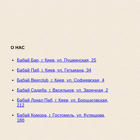
О НАС
Бабай Бар, г. Киев, ул. Пушкинская, 25
Бабай Паб, г. Киев, ул. Гетьмана, 34
Бабай Beerclub, г. Киев, ул. Софиевская, 4
Бабай Садиба, г. Васильков, ул. Заречная, 2
Бабай Локал Паб, г. Киев, ул. Борщаговская,
212
Бабай Комора, г. Гостомель, ул. Кулишова,
18б