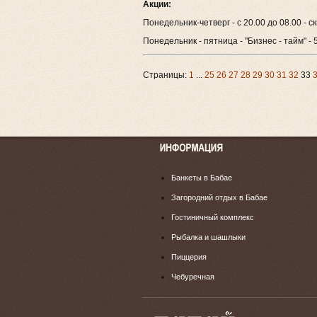
Акции:
Понедельник-четверг - с 20.00 до 08.00 - с
Понедельник - пятница - "Бизнес - тайм" - 
Страницы:
1
...
25
26
27
28
29
30
31
32
33
Банкеты в Бабае
Загородний отдых в Бабае
Гостиничный комплекс
Рыбалка и шашлыки
Пиццерия
Чебуречная