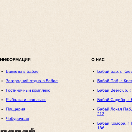
ИНФОРМАЦИЯ
О НАС
Банкеты в Бабае
Бабай Бар, г. Кие
Загородний отдых в Бабае
Бабай Паб, г. Кие
Гостиничный комплекс
Бабай Beerclub, г
Рыбалка и шашлыки
Бабай Садиба, г. 
Пиццерия
Бабай Локал Паб, 
212
Чебуречная
Бабай Комора, г. 
18б