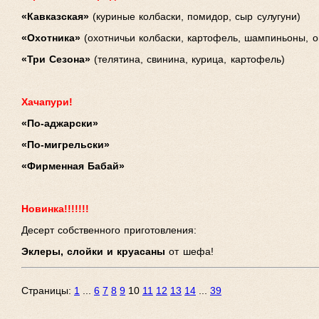
«Кавказская»
(куриные колбаски, помидор, сыр сулугуни)
«Охотника»
(охотничьи колбаски, картофель, шампиньоны, о
«Три Сезона»
(телятина, свинина, курица, картофель)
Хачапури!
«По-аджарски»
«По-мигрельски»
«Фирменная Бабай»
Новинка!!!!!!!
Десерт собственного приготовления:
Эклеры, слойки и круасаны
от шефа!
Страницы:
1
...
6
7
8
9
10
11
12
13
14
...
39