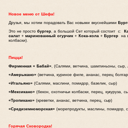
Новое меню от Шефа!
Друзья, мы хотим порадовать Вас новыми вкуснейшими
Бург
Это не просто
бургер
, а большой Сет который состоит с:
К
салат
+
маринованный огурчик
+
Кока-кола
+
Бургер
на в
колбаски).
Пицца!
Фирменная « Бабай»
, (Салями, ветчина, шампиньоны, сыр, 
«Амерыкано»
(ветчина, куриное филе, ананас, перец болгарс
«Итальяно»
(Салями, маслини, помидор, базелик, сыр)
«Мексикано»
(бекон, охотничьи колбаски, перец, кукуруза, с
«Тропикано»
(креветки, ананас, ветчина, перец, сыр)
«Средиземноморская»
(морепродукты, маслины, помидор, 
Горячая Сковородка!