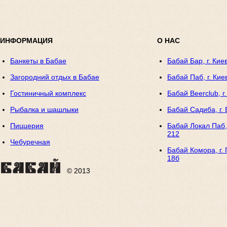
ИНФОРМАЦИЯ
О НАС
Банкеты в Бабае
Бабай Бар, г. Кие
Загородний отдых в Бабае
Бабай Паб, г. Кие
Гостиничный комплекс
Бабай Beerclub, г
Рыбалка и шашлыки
Бабай Садиба, г. 
Пиццерия
Бабай Локал Паб, 
212
Чебуречная
Бабай Комора, г. 
18б
© 2013