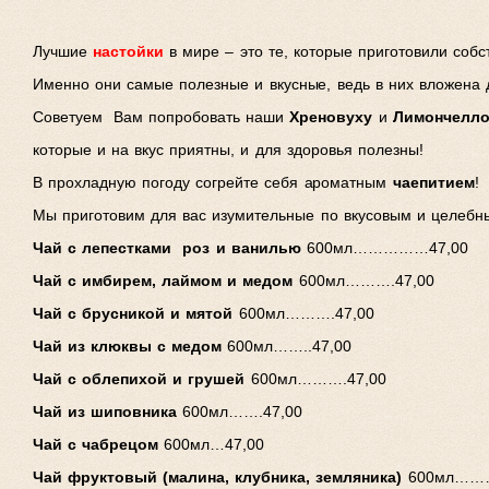
Лучшие
настойки
в мире – это те, которые приготовили собс
Именно они самые полезные и вкусные, ведь в них вложена 
Советуем Вам попробовать наши
Хреновуху
и
Лимончелл
которые и на вкус приятны, и для здоровья полезны!
В прохладную погоду согрейте себя ароматным
чаепитием
!
Мы приготовим для вас изумительные по вкусовым и целеб
Чай с лепестками роз и ванилью
600мл……………47,00
Чай с имбирем, лаймом и медом
600мл……….47,00
Чай с брусникой и мятой
600мл……….47,00
Чай из клюквы с медом
600мл……..47,00
Чай с облепихой и грушей
600мл……….47,00
Чай из шиповника
600мл…….47,00
Чай с чабрецом
600мл…47,00
Чай фруктовый (малина, клубника, земляника)
600мл………