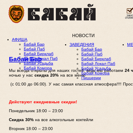
НОВОСТИ
АФИША
Бабай Бар
ЗАВЕДЕНИЯ
М
Бабай Паб
Бабай Бар
Бабай Бирклаб
Бабай Паб
Бабай Бар
Бабай Локал Паб
Бабай Бирклаб
Бабай Усадьба
Бабай Локал Паб
Бабай Комора
Бабай Усадьба
Мы всегда открыты для наших гостей, ведь мы работаем
24 
Бабай Комора
ночью у нас
скидка 20%
на все меню
Пиццерии
(с 01:00 до 06:00). У нас самая классная атмосфера!!!! Пр
Действуют ежедневные скидки!
Понедельник 18:00 – 23:00
Скидка 30%
на все алкогольные коктейли
Вторник 18:00 – 23:00